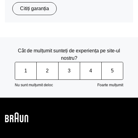
Citiți garanția
Cât de mulțumit sunteți de experiența pe site-ul
nostru?
1
2
3
4
5
Nu sunt mulțumit deloc
Foarte mulțumit