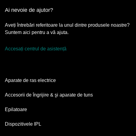
Ai nevoie de ajutor?
Aveți întrebări referitoare la unul dintre produsele noastre?
Suntem aici pentru a vă ajuta.
Accesați centrul de asistență
Aparate de ras electrice
Series 9 Pro
Accesorii de îngrijire & şi aparate de tuns
Series 7
Aparate de tuns barba
Epilatoare
Series 5
Aparate de tuns multifuncționale
Silk·épil SkinSpa
Dispozitivele IPL
Series 3
Aparate de îngrijire corporală
Silk·épil 9 Flex
Series 1