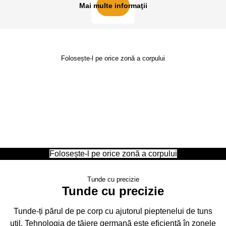
Mai multe informaţii
Folosește-l pe orice zonă a corpului
Folosește-l pe orice zonă a corpului
Mini aparatul de tuns este proiectat pentru versatilitate,
având un design compact potrivit diferitelor zone ale
corpului tău. Îndepărtează și tunde părul cu un control și o
precizie de încredere, oriunde și oricând.
Folosește-l pe orice zonă a corpului
Tunde cu precizie
Tunde cu precizie
Tunde-ți părul de pe corp cu ajutorul pieptenelui de tuns
util. Tehnologia de tăiere germană este eficientă în zonele