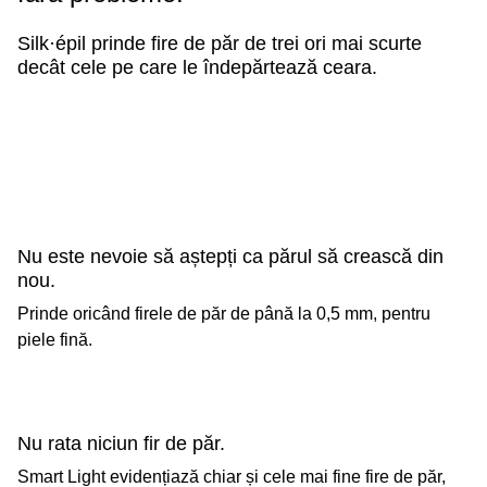
Silk·épil prinde fire de păr de trei ori mai scurte
decât cele pe care le îndepărtează ceara.
Braun Silk·épil 7
0.5 mm
Ceară
1.5 mm
Nu este nevoie să aștepți ca părul să crească din
nou.
Prinde oricând firele de păr de până la 0,5 mm, pentru
piele fină.
Nu rata niciun fir de păr.
Smart Light evidențiază chiar și cele mai fine fire de păr,