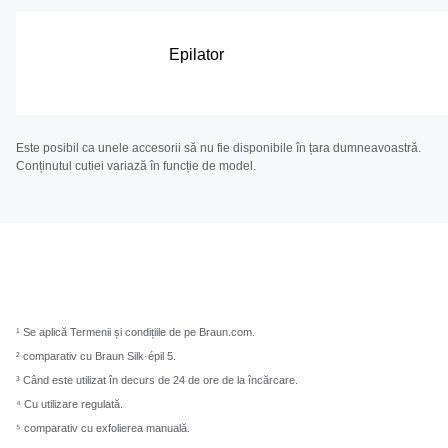
Epilator
Este posibil ca unele accesorii să nu fie disponibile în țara dumneavoastră.
Conținutul cutiei variază în funcție de model.
¹ Se aplică Termenii și condițiile de pe Braun.com.
² comparativ cu Braun Silk·épil 5.
³ Când este utilizat în decurs de 24 de ore de la încărcare.
⁴ Cu utilizare regulată.
⁵ comparativ cu exfolierea manuală.