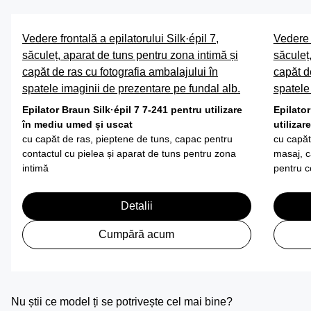
Vedere frontală a epilatorului Silk·épil 7,
Vedere f
săculeț, aparat de tuns pentru zona intimă și
săculeț,
capăt de ras cu fotografia ambalajului în
capăt d
spatele imaginii de prezentare pe fundal alb.
spatele
Epilator Braun Silk·épil 7 7-241 pentru utilizare
Epilato
în mediu umed și uscat
utilizar
cu capăt de ras, pieptene de tuns, capac pentru
cu capăt
contactul cu pielea și aparat de tuns pentru zona
masaj, c
intimă
pentru c
Detalii
Cumpără acum
Nu știi ce model ți se potrivește cel mai bine?