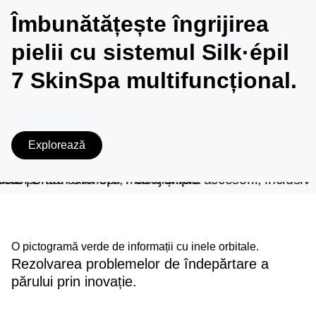
Îmbunătățește îngrijirea
pielii cu sistemul ‭‬Silk·épil
7 ‭‬SkinSpa multifuncțional.
Explorează
Better by design.
O pictogramă verde de informații cu inele orbitale.
Rezolvarea problemelor de îndepărtare a
părului prin inovație.