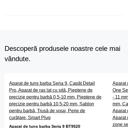
Descoperă produsele noastre cele mai
vândute.
Aparat de tuns barba Seria 9, Capăt Detail
Aparat 
Pro, Aparat de ras lat cu sită, Pieptene de
One Ser
precizie pentru barbă 0,5-10 mm, Pieptene de
- 11 mm
precizie pentru barbă 10,5-20 mm, Șablon
mm, Cap
pentru barbă, Trusă de voiaj, Perie de
Aparat 
curățare, Smart Plug
Aparat 
zone se
Aparat de tuns barba Seria 9 BT9520