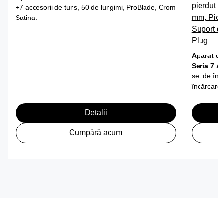
pierdut 
+7 accesorii de tuns, 50 de lungimi, ProBlade, Crom
mm, Pie
Satinat
Suport 
Plug
Aparat 
Seria 7
set de î
încărcar
Detalii
Cumpără acum