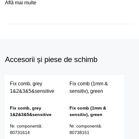
Află mai multe
Accesorii și piese de schimb
Fix comb, grey
Fix comb (1mm &
1&2&3&5&sensitive
sensitiv), green
Fix comb, grey
Fix comb (1mm &
1&2&3&5&sensitive
sensitiv), green
Nr. componentă
:
Nr. componentă
:
80731614
80738151