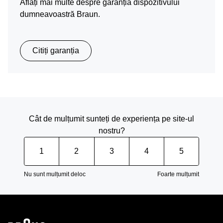
Aflați mai multe despre garanția dispozitivului
dumneavoastră Braun.
Citiți garanția
Cât de mulțumit sunteți de experiența pe site-ul
nostru?
1
2
3
4
5
Nu sunt mulțumit deloc
Foarte mulțumit