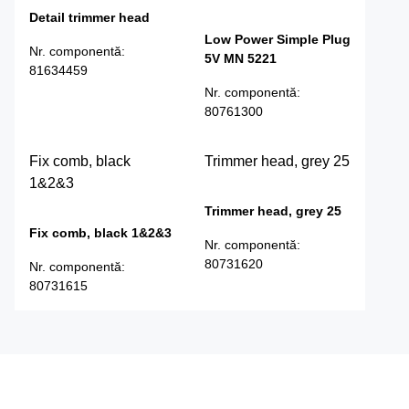
Detail trimmer head
Low Power Simple Plug
Nr. componentă
:
5V MN 5221
81634459
Nr. componentă
:
80761300
Fix comb, black
Trimmer head, grey 25
1&2&3
Trimmer head, grey 25
Fix comb, black 1&2&3
Nr. componentă
:
80731620
Nr. componentă
:
80731615