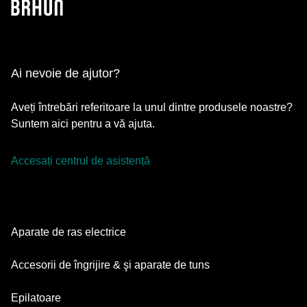
Ai nevoie de ajutor?
Aveți întrebări referitoare la unul dintre produsele noastre?
Suntem aici pentru a vă ajuta.
Accesați centrul de asistență
Aparate de ras electrice
Series 9 Pro
Accesorii de îngrijire & şi aparate de tuns
Series 7
Aparate de tuns barba
Epilatoare