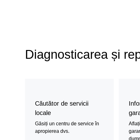
Diagnosticarea și re
Căutător de servicii
Info
locale
gara
Găsiți un centru de service în
Aflaț
apropierea dvs.
garan
dumn