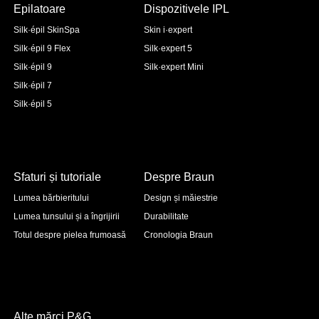
Epilatoare
Dispozitivele IPL
Silk·épil SkinSpa
Skin i·expert
Silk·épil 9 Flex
Silk·expert 5
Silk·épil 9
Silk·expert Mini
Silk·épil 7
Silk·épil 5
Sfaturi și tutoriale
Despre Braun
Lumea bărbieritului
Design și măiestrie
Lumea tunsului și a îngrijirii
Durabilitate
Totul despre pielea frumoasă
Cronologia Braun
Alte mărci P&G