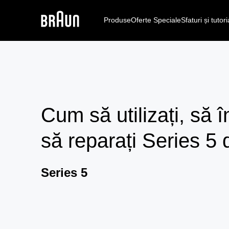
Produse
Oferte Speciale
Sfaturi și tutori
Cum să utilizați, să în
să reparați
Series 5
Series 5