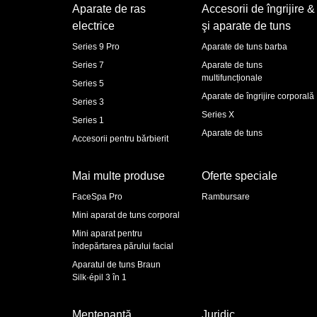
Aparate de ras
Accesorii de îngrijire &
electrice
şi aparate de tuns
Series 9 Pro
Aparate de tuns barba
Series 7
Aparate de tuns
multifuncționale
Series 5
Aparate de îngrijire corporală
Series 3
Series X
Series 1
Aparate de tuns
Accesorii pentru bărbierit
Mai multe produse
Oferte speciale
FaceSpa Pro
Rambursare
Mini aparat de tuns corporal
Mini aparat pentru
îndepărtarea părului facial
Aparatul de tuns Braun
Silk·épil 3 în 1
Mentenanţă
Juridic