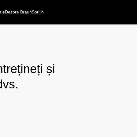
ale
Despre Braun
Sprijin
trețineți și
dvs.