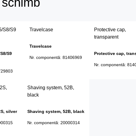
e schimb
5/S8/S9
Travelcase
Protective cap,
transparent
Travelcase
/S8/S9
Protective cap, tran
Nr. componentă
:
81406969
Nr. componentă
:
814
729803
2S,
Shaving system, 52B,
black
S, silver
Shaving system, 52B, black
000315
Nr. componentă
:
20000314