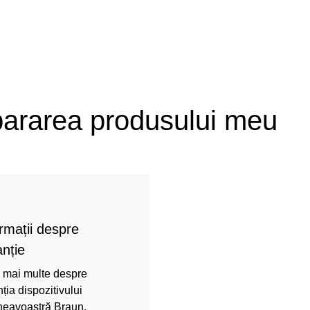
pararea produsului meu
rmații despre
nție
i mai multe despre
ția dispozitivului
eavoastră Braun.