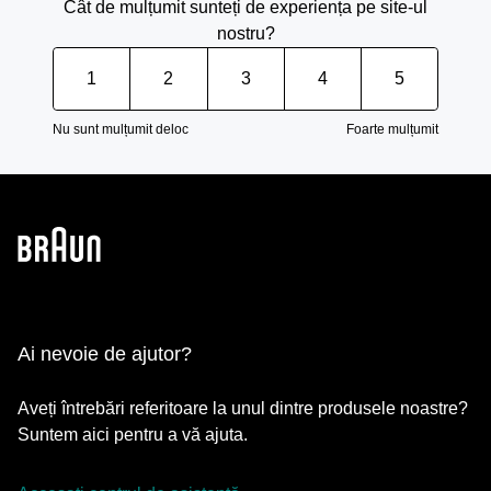
Cât de mulțumit sunteți de experiența pe site-ul
nostru?
1
2
3
4
5
Nu sunt mulțumit deloc
Foarte mulțumit
Ai nevoie de ajutor?
Aveți întrebări referitoare la unul dintre produsele noastre?
Suntem aici pentru a vă ajuta.