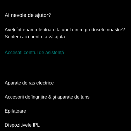
Ai nevoie de ajutor?
Aveți întrebări referitoare la unul dintre produsele noastre?
Suntem aici pentru a vă ajuta.
Accesați centrul de asistență
Aparate de ras electrice
Series 9 Pro
Accesorii de îngrijire & şi aparate de tuns
Series 7
Aparate de tuns barba
Epilatoare
Series 5
Aparate de tuns multifuncționale
Silk·épil SkinSpa
Dispozitivele IPL
Series 3
Aparate de îngrijire corporală