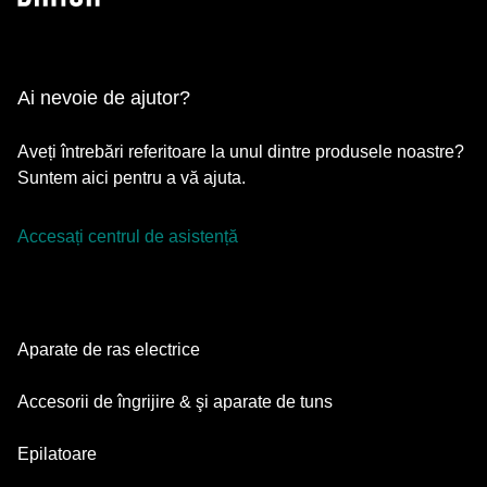
Ai nevoie de ajutor?
Aveți întrebări referitoare la unul dintre produsele noastre?
Suntem aici pentru a vă ajuta.
Accesați centrul de asistență
Aparate de ras electrice
Series 9 Pro
Accesorii de îngrijire & şi aparate de tuns
Series 7
Aparate de tuns barba
Epilatoare
Series 5