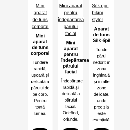
Mini
Mini aparat
Silk epil
aparat
pentru
bikini
de tuns
îndepărtarea
styler
corporal
părului
Aparat
facial
de tuns
Mini
Silk-épil
aparat
Mini
de tuns
aparat
Tunde
corporal
pentru
părul
îndepărtarea
Tundere
nedorit în
părului
rapidă,
zona
facial
ușoară și
inghinală
Îndepărtare
delicată a
și în alte
rapidă și
părului de
zone
delicată a
pe corp.
delicate,
părului
Pentru
unde
facial.
toată
precizia
Oricând,
lumea.
este
oriunde.
esențială.