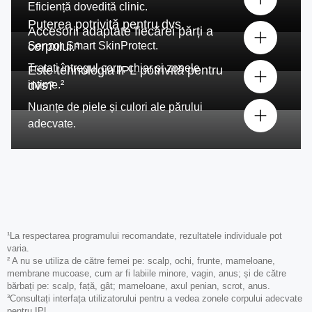
Eficiență dovedită clinic.
Puterea potrivită pentru dvs.
Accesorii adaptate fiecărei părți a
Senzor Smart SkinProtect.
corpului.³
Tratați întregul corp, chiar și zonele
Este tehnologia IPL potrivită pentru
intime.²
dvs?
Nuanțe de piele și culori ale părului
adecvate.
¹La respectarea programului recomandate, rezultatele individuale pot
varia.
² A nu se utiliza de către femei pe: scalp, ochi, frunte, mameloane,
membrane mucoase, cum ar fi labiile minore, vagin, anus; și de către
bărbați pe: scalp, față, gât; mameloane, axul penian, scrot, anus.
³Consultați interfața utilizatorului pentru a vedea zonele corpului adecvate
pentru IPL.