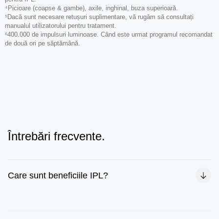
⁴Picioare (coapse & gambe), axile, inghinal, buza superioară.
⁵Dacă sunt necesare retușuri suplimentare, vă rugăm să consultați
manualul utilizatorului pentru tratament.
⁶400.000 de impulsuri luminoase. Când este urmat programul recomandat
de două ori pe săptămână.
Întrebări frecvente.
Care sunt beneficiile IPL?
Cu Braun Silk·expert Pro 5, vă puteți bucura de libertatea
oferită 2 ani de piele fină¹. De asemenea, este convenabil