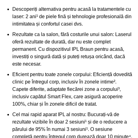
Descoperiți alternativa pentru acasă la tratamentele cu
laser:
2 ani¹ de piele fină și tehnologie profesională din
intimitatea și confortul casei dvs.
Rezultate ca la salon, fără costurile unui salon:
Laserul
oferă rezultate de durată, dar nu este complet
permanent. Cu dispozitivul IPL Braun pentru acasă,
investiți o singură dată și puteți retușa oricând, dacă
este necesar.
Eficient pentru toate zonele corpului:
Eficiență dovedită
clinic pe întregul corp, inclusiv în zonele intime².
Capete diferite, adaptate fiecărei zone a corpului³,
inclusiv capătul Smart Flex, care asigură acoperire
100%, chiar și în zonele dificil de tratat.
Cel mai rapid aparat IPL al nostru:
Bucurați-vă de
rezultate vizibile în doar 2 sesiuni¹ și de o reducere a
părului de 95% în numai 3 sesiuni¹. O sesiune
completă pentru întregul corp durează doar 10 minute⁴,