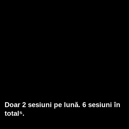
Economisiți timp cu cel
mai rapid aparat IPL.
Cu Silk·expert Pro 5, obțineți o piele fină timp de 2 ani¹.
Începeți cu o sesiune o dată la două săptămâni, pentru un
total de 6 utilizări, tratând întregul corp în doar 10 minute⁴.
Apoi, retușați după cum este necesar.
Doar 2 sesiuni pe lună. 6 sesiuni în
total⁵.