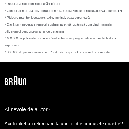
³ Rezultat al reducerii regenerării părului.
⁴ Consultați interfața utilizatorului pentru a vedea zonele corpului adecvate pentru IPL.
⁵ Picioare (gambe & coapse), axile, inghinal, buza superioară.
⁶ Dacă sunt necesare retușuri suplimentare, vă rugăm să consultați manualul
utilizatorului pentru programul de tratament
⁷ 400.000 de pulsații luminoase. Când este urmat programul recomandat la două
săptămâni.
⁸ 300.000 de pulsații luminoase. Când este respectat programul recomandat.
Ai nevoie de ajutor?
Aveți întrebări referitoare la unul dintre produsele noastre?