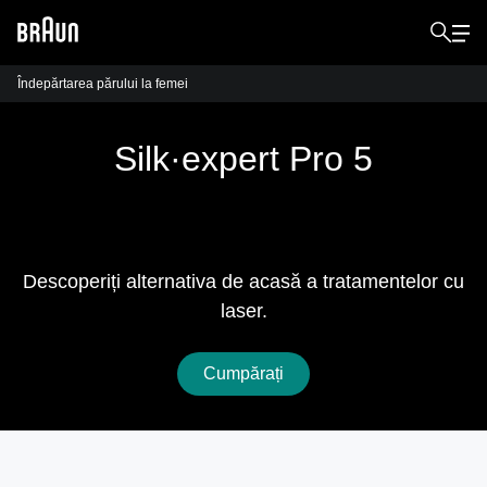
Îndepărtarea părului la femei
Silk·expert Pro 5
Bucurați-vă de libertatea de a avea o piele fină
de până la 2 ani.¹
Descoperiți alternativa de acasă a tratamentelor cu
laser.
Cumpărați