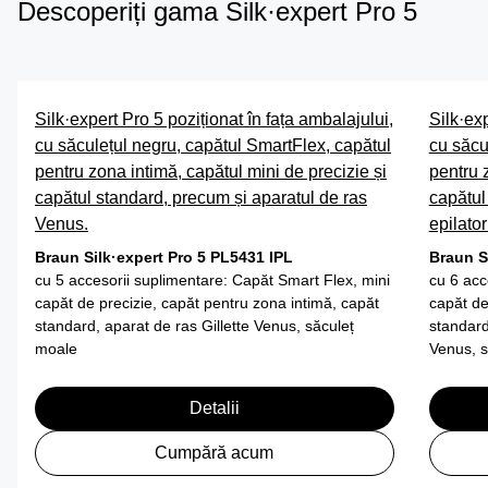
Descoperiți gama Silk·expert Pro 5
Silk·expert Pro 5 poziționat în fața ambalajului,
Silk·exp
cu săculețul negru, capătul SmartFlex, capătul
cu săcu
pentru zona intimă, capătul mini de precizie și
pentru 
capătul standard, precum și aparatul de ras
capătul
Venus.
epilator
Braun Silk·expert Pro 5 PL5431 IPL
Braun S
cu 5 accesorii suplimentare: Capăt Smart Flex, mini
cu 6 acc
capăt de precizie, capăt pentru zona intimă, capăt
capăt de
standard, aparat de ras Gillette Venus, săculeț
standard,
moale
Venus, s
Detalii
Cumpără acum