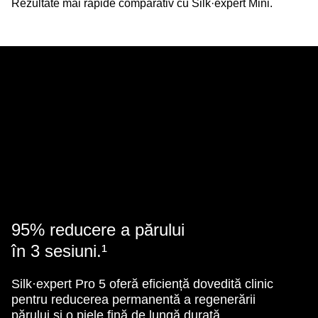
Rezultate mai rapide comparativ cu Silk·expert Mini.
Rezultate vizibile în 2
sesiuni.¹
95% reducere a părului
în 3 sesiuni.¹
Silk·expert Pro 5 oferă eficiență dovedită clinic
pentru reducerea permanentă a regenerării
părului și o piele fină de lungă durată.