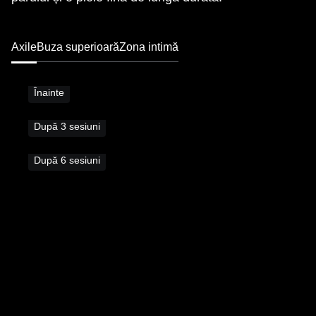
Axile
Buza superioară
Zona intimă
Înainte
După 3 sesiuni
După 6 sesiuni
Pielea dvs.
Fără compromisuri.