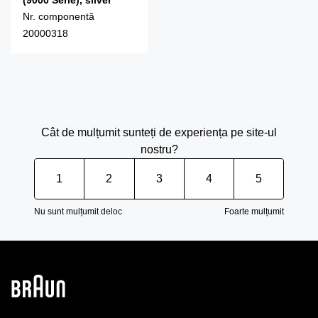
(9000 Serie), silver
Nr. componentă
20000318
Cât de mulțumit sunteți de experiența pe site-ul
nostru?
1
2
3
4
5
Nu sunt mulțumit deloc
Foarte mulțumit