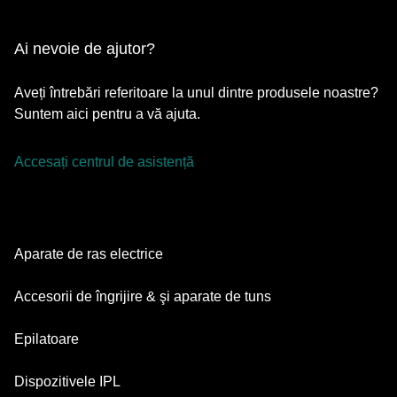
Ai nevoie de ajutor?
Aveți întrebări referitoare la unul dintre produsele noastre?
Suntem aici pentru a vă ajuta.
Accesați centrul de asistență
Aparate de ras electrice
Series 9 Pro
Accesorii de îngrijire & şi aparate de tuns
Series 7
Aparate de tuns barba
Epilatoare
Series 5
Aparate de tuns multifuncționale
Silk·épil SkinSpa
Dispozitivele IPL
Series 3
Aparate de îngrijire corporală