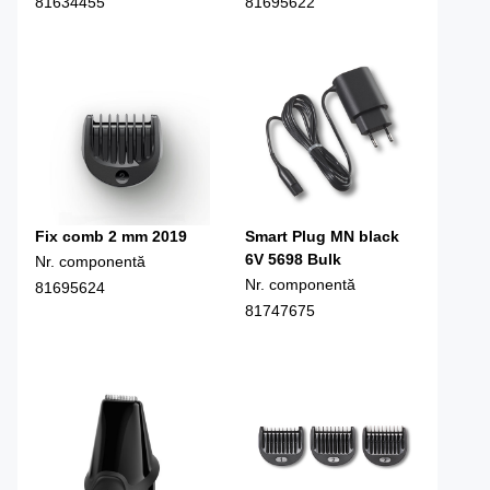
81634455
81695622
Fix comb 2 mm 2019
Smart Plug MN black
6V 5698 Bulk
Nr. componentă
Nr. componentă
81695624
81747675