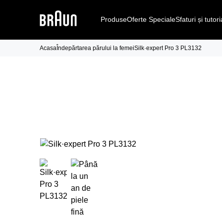
Produse
Oferte Speciale
Sfaturi și tutori
Acasa
Îndepărtarea părului la femei
Silk·expert Pro 3 PL3132