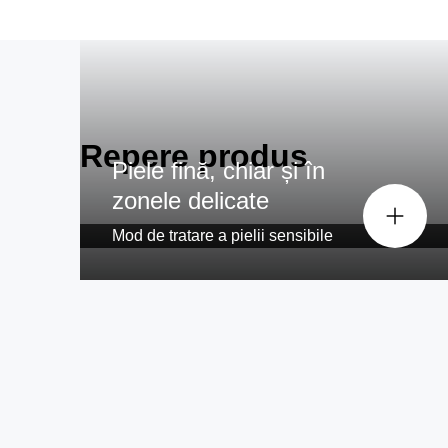
Repere produs
Technologie SkinPro (SensoAd
Piele fină, chiar și în
zonele delicate
Piele mereu fină
Mod de tratare a pielii sensibile