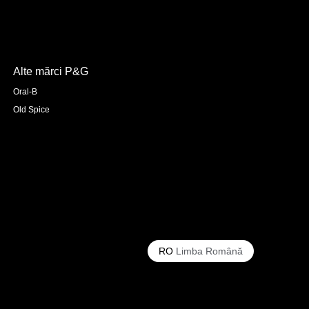
Alte mărci P&G
Oral-B
Old Spice
RO
Limba Română