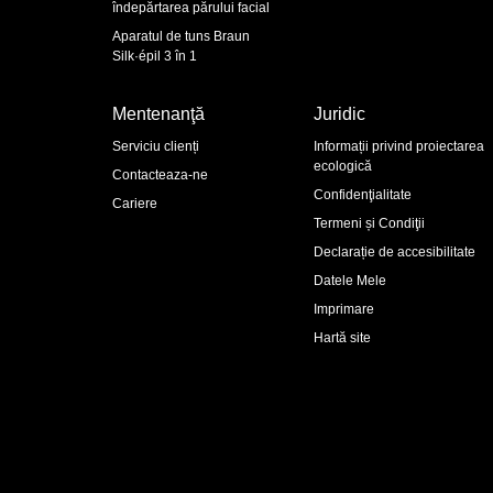
îndepărtarea părului facial
Aparatul de tuns Braun
Silk·épil 3 în 1
Mentenanţă
Juridic
Serviciu clienți
Informații privind proiectarea
ecologică
Contacteaza-ne
Confidenţialitate
Cariere
Termeni și Condiţii
Declarație de accesibilitate
Datele Mele
Imprimare
Hartă site