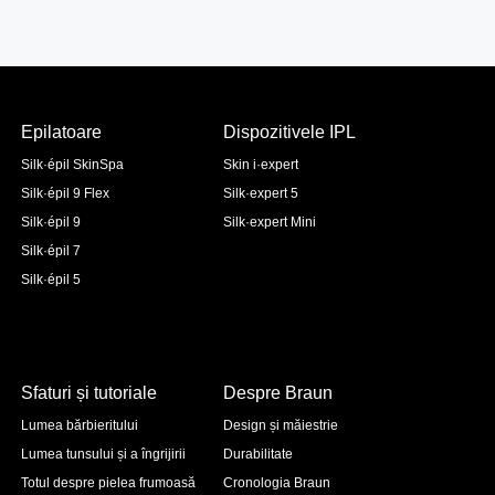
Epilatoare
Dispozitivele IPL
Silk·épil SkinSpa
Skin i·expert
Silk·épil 9 Flex
Silk·expert 5
Silk·épil 9
Silk·expert Mini
Silk·épil 7
Silk·épil 5
Sfaturi și tutoriale
Despre Braun
Lumea bărbieritului
Design și măiestrie
Lumea tunsului și a îngrijirii
Durabilitate
Totul despre pielea frumoasă
Cronologia Braun