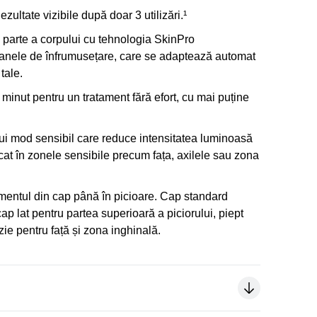
zultate vizibile după doar 3 utilizări.¹
 parte a corpului cu tehnologia SkinPro
ele de înfrumusețare, care se adaptează automat
tale.
minut pentru un tratament fără efort, cu mai puține
nui mod sensibil care reduce intensitatea luminoasă
cat în zonele sensibile precum fața, axilele sau zona
amentul din cap până în picioare. Cap standard
ap lat pentru partea superioară a piciorului, piept
ie pentru față și zona inghinală.