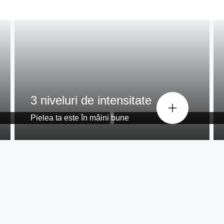
apt™)²
Puternic, dar deli
3 niveluri de intensitate
SkinPro senzor
Pielea ta este în mâini bune