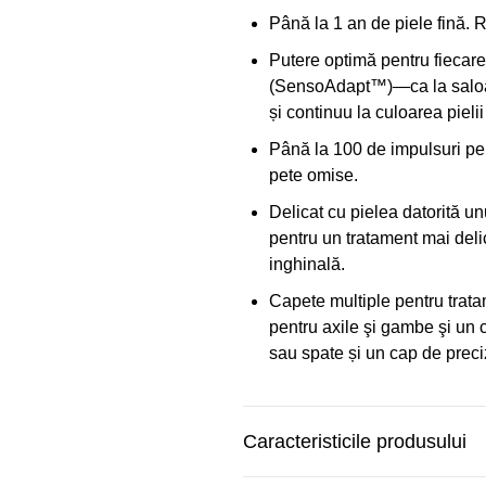
Până la 1 an de piele fină. Re
Putere optimă pentru fiecare
(SensoAdapt™)—ca la saloan
și continuu la culoarea pielii 
Până la 100 de impulsuri pe 
pete omise.
Delicat cu pielea datorită u
pentru un tratament mai deli
inghinală.
Capete multiple pentru trat
pentru axile şi gambe şi un c
sau spate și un cap de preciz
Caracteristicile produsului