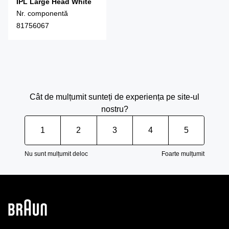
IPL Large Head White
Nr. componentă
81756067
Cât de mulțumit sunteți de experiența pe site-ul
nostru?
1
2
3
4
5
Nu sunt mulțumit deloc
Foarte mulțumit