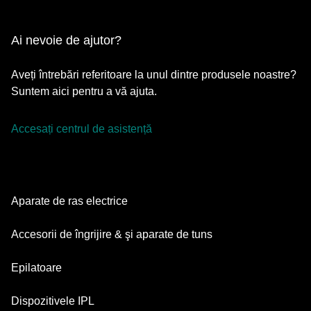
Ai nevoie de ajutor?
Aveți întrebări referitoare la unul dintre produsele noastre?
Suntem aici pentru a vă ajuta.
Accesați centrul de asistență
Aparate de ras electrice
Series 9 Pro
Accesorii de îngrijire & şi aparate de tuns
Series 7
Aparate de tuns barba
Epilatoare
Series 5
Aparate de tuns multifuncționale
Silk·épil SkinSpa
Dispozitivele IPL
Series 3