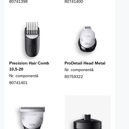
80741398
80741400
Precision Hair Comb
ProDetail Head Metal
10,5-20
Nr. componentă
Nr. componentă
80759322
80741401