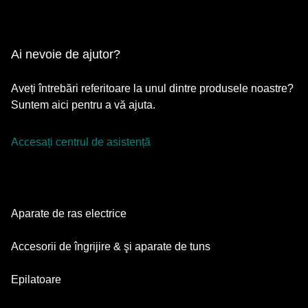
Ai nevoie de ajutor?
Aveți întrebări referitoare la unul dintre produsele noastre?
Suntem aici pentru a vă ajuta.
Accesați centrul de asistență
Aparate de ras electrice
Series 9 Pro
Accesorii de îngrijire & şi aparate de tuns
Series 7
Aparate de tuns barba
Epilatoare
Series 5
Aparate de tuns multifuncționale