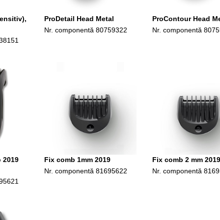
nsitiv),
ProDetail Head Metal
ProContour Head Me
Nr. componentă
80759322
Nr. componentă
8075
38151
b 2019
Fix comb 1mm 2019
Fix comb 2 mm 201
Nr. componentă
81695622
Nr. componentă
8169
95621