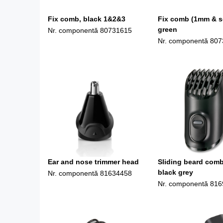
Fix comb, black 1&2&3
Fix comb (1mm & se
green
Nr. componentă
80731615
Nr. componentă
807
Ear and nose trimmer head
Sliding beard com
black grey
Nr. componentă
81634458
Nr. componentă
816