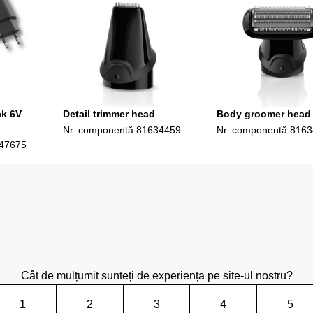
ck 6V
Detail trimmer head
Body groomer head
Nr. componentă
81634459
Nr. componentă
8163
47675
Cât de mulțumit sunteți de experiența pe site-ul nostru?
1
2
3
4
5