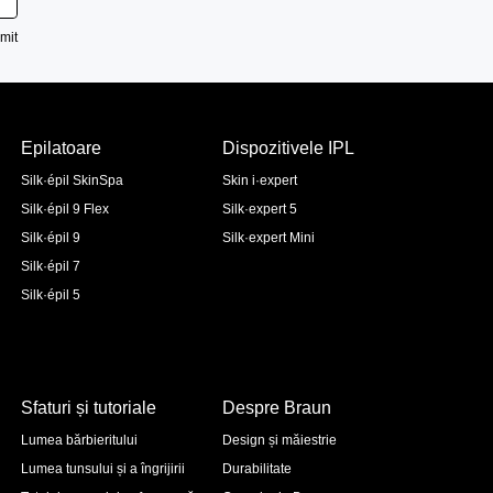
mit
Epilatoare
Dispozitivele IPL
Silk·épil SkinSpa
Skin i·expert
Silk·épil 9 Flex
Silk·expert 5
Silk·épil 9
Silk·expert Mini
Silk·épil 7
Silk·épil 5
Sfaturi și tutoriale
Despre Braun
Lumea bărbieritului
Design și măiestrie
Lumea tunsului și a îngrijirii
Durabilitate