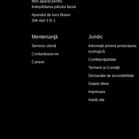
Mini aparat pentru
îndepărtarea părului facial
Aparatul de tuns Braun
Silk·épil 3 în 1
Mentenanţă
Juridic
Serviciu clienți
Informații privind proiectarea
ecologică
Contacteaza-ne
Confidenţialitate
Cariere
Termeni și Condiţii
Declarație de accesibilitate
Datele Mele
Imprimare
Hartă site