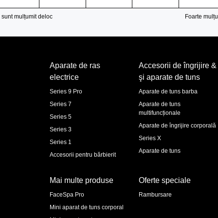
 sunt mulțumit deloc
Foarte mulțu
Aparate de ras
Accesorii de îngrijire &
electrice
şi aparate de tuns
Series 9 Pro
Aparate de tuns barba
Series 7
Aparate de tuns
multifuncționale
Series 5
Aparate de îngrijire corporală
Series 3
Series X
Series 1
Aparate de tuns
Accesorii pentru bărbierit
Mai multe produse
Oferte speciale
FaceSpa Pro
Rambursare
Mini aparat de tuns corporal