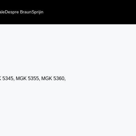
ale
Despre Braun
Sprijin
 5345, MGK 5355, MGK 5360,