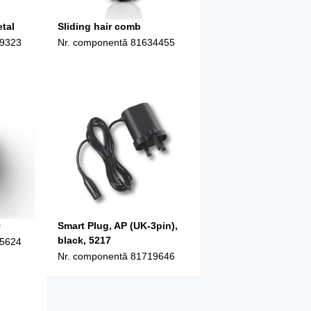
tal
Sliding hair comb
9323
Nr. componentă
81634455
9
Smart Plug, AP (UK-3pin),
black, 5217
5624
Nr. componentă
81719646