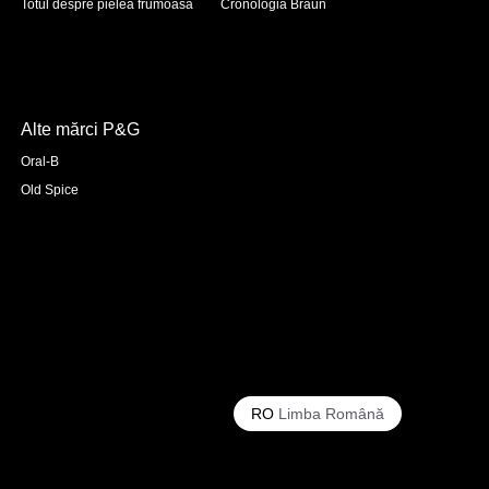
Totul despre pielea frumoasă
Cronologia Braun
Alte mărci P&G
Oral-B
Old Spice
RO
Limba Română