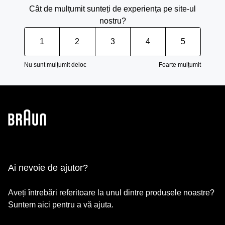
Cât de mulțumit sunteți de experiența pe site-ul
nostru?
1
2
3
4
5
Nu sunt mulțumit deloc
Foarte mulțumit
Ai nevoie de ajutor?
Aveți întrebări referitoare la unul dintre produsele noastre?
Suntem aici pentru a vă ajuta.