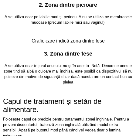
2
.
Zona dintre picioare
A se utiliza doar pe labiile mari și perineu. A nu se utiliza pe membranele
mucoase (precum labiile mici sau vaginul).
Grafic care indică zona dintre fese
3.
Zona dintre fese
A se utiliza doar în jurul anusului nu și în acesta. Notă: Deoarece aceste
zone tind să aibă o culoare mai închisă, este posibil ca dispozitivul să nu
pulseze din motive de siguranță chiar dacă acesta are un contact bun cu
pielea
Capul de tratament și setări de
alimentare.
Folosește capul de precizie pentru tratamentul zonei inghinale. Pentru a
preveni disconfortul, tratează zona inghinală utilizând modul extra
sensibil. Apasă pe butonul mod până când vei vedea doar o lumină
indicatoare.