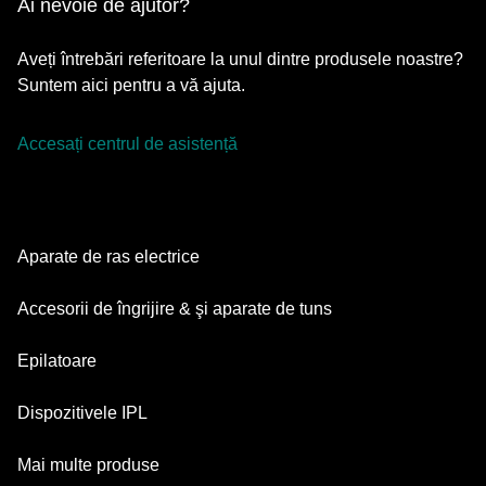
Ai nevoie de ajutor?
Aveți întrebări referitoare la unul dintre produsele noastre?
Suntem aici pentru a vă ajuta.
Accesați centrul de asistență
Aparate de ras electrice
Series 9 Pro
Accesorii de îngrijire & şi aparate de tuns
Series 7
Aparate de tuns barba
Epilatoare
Series 5
Aparate de tuns multifuncționale
Silk·épil SkinSpa
Dispozitivele IPL
Series 3
Aparate de îngrijire corporală
Silk·épil 9 Flex
Series 1
Skin i·expert
Mai multe produse
Series X
Silk·épil 9