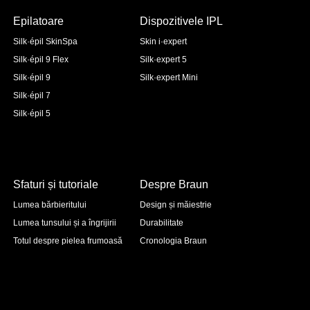
Epilatoare
Dispozitivele IPL
Silk·épil SkinSpa
Skin i·expert
Silk·épil 9 Flex
Silk·expert 5
Silk·épil 9
Silk·expert Mini
Silk·épil 7
Silk·épil 5
Sfaturi și tutoriale
Despre Braun
Lumea bărbieritului
Design și măiestrie
Lumea tunsului și a îngrijirii
Durabilitate
Totul despre pielea frumoasă
Cronologia Braun