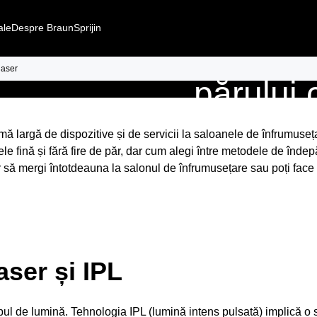
ale
Despre Braun
Sprijin
IPL
sau 
laser
părului 
mă largă de dispozitive și de servicii la saloanele de înfrumuse
le fină și fără fire de păr, dar cum alegi între metodele de îndep
să mergi întotdeauna la salonul de înfrumusețare sau poți face a
aser și IPL
tipul de lumină. Tehnologia IPL (lumină intens pulsată) implică 