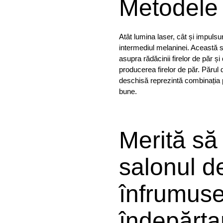
Metodele
Atât lumina laser, cât și impulsur
intermediul melaninei. Această s
asupra rădăcinii firelor de păr ș
producerea firelor de păr. Părul 
deschisă reprezintă combinația p
bune.
Merită să
salonul d
înfrumuse
îndepărta