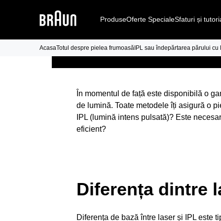
Produse
Oferte Speciale
Sfaturi și tutori
Acasa
Totul despre pielea frumoasă
IPL sau îndepărtarea părului cu 
În momentul de față este disponibilă o ga
de lumină. Toate metodele îți asigură o pie
IPL (lumină intens pulsată)? Este necesar 
eficient?
Diferența dintre l
Diferența de bază între laser și IPL este 