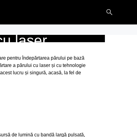
îndepărtarea
cu laser
țare pentru îndepărtarea părului pe bază
ărtare a părului cu laser și cu tehnologie
cest lucru și singură, acasă, la fel de
o sursă de lumină cu bandă largă pulsată,