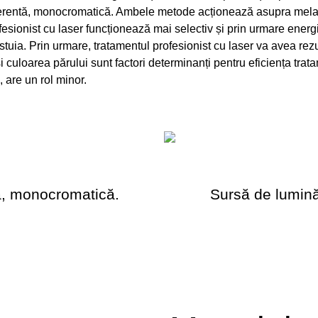
oerentă, monocromatică. Ambele metode acționează asupra melani
esionist cu laser funcționează mai selectiv și prin urmare energi
cestuia. Prin urmare, tratamentul profesionist cu laser va avea rez
și culoarea părului sunt factori determinanți pentru eficiența trat
 are un rol minor.
ă, monocromatică.
Sursă de lumină