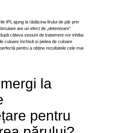
ile IPL ajung la rădăcina firului de păr prin
timulare are un efect de „deteriorare”
i după câteva sesiuni de tratament vor inhiba
de culoare închisă și pielea de culoare
erfectă pentru a obține rezultatele cele mai
 mergi la
e
țare pentru
rea părului?