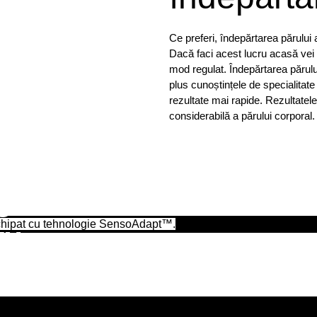
Ce preferi, îndepărtarea părului
Dacă faci acest lucru acasă vei e
mod regulat. Îndepărtarea părului
xpert
plus cunoștințele de specialitate
rezultate mai rapide. Rezultatele
considerabilă a părului corporal.
gurul
chipat
e
echipat cu tehnologie SensoAdapt™.
™.
enerație scanează în
automat intensitatea