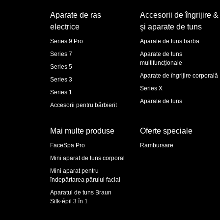
Aparate de ras
Accesorii de îngrijire &
electrice
şi aparate de tuns
Series 9 Pro
Aparate de tuns barba
Series 7
Aparate de tuns
multifuncționale
Series 5
Aparate de îngrijire corporală
Series 3
Series X
Series 1
Aparate de tuns
Accesorii pentru bărbierit
Mai multe produse
Oferte speciale
FaceSpa Pro
Rambursare
Mini aparat de tuns corporal
Mini aparat pentru
îndepărtarea părului facial
Aparatul de tuns Braun
Silk·épil 3 în 1