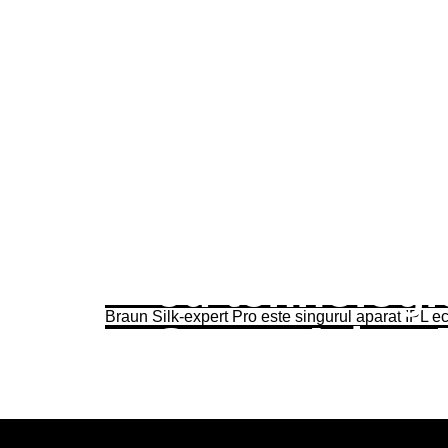
Braun Silk-e
Pro este sin
aparat IPL e
cu tehnologi
Braun Silk-expert Pro este singurul aparat IPL 
SensoAdapt
Un senzor de culoare a pielii de ultimă g
permanență culoarea pielii și adaptează 