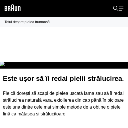
Totul despre pielea frumoasă
Cum să
efectuezi exfolierea corporală
Este ușor să îi redai pielii
strălucirea.
Fie că dorești să scapi de pielea uscată iarna sau să îi redai
strălucirea naturală vara, exfolierea din cap până în picioare
este una dintre cele mai simple metode de a obține o piele
fină ca mătasea și strălucitoare.