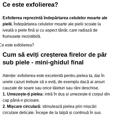
Ce este
exfolierea?
Exfolierea reprezintă îndepărtarea celulelor moarte ale
pielii.
Îndepărtarea celulelor moarte ale pielii scoate la
iveală o piele fină și cu aspect tânăr, care radiază de
frumusețe irezistibilă.
Ce este exfolierea?
Cum să eviți creșterea firelor de păr
sub piele
- mini-ghidul final
Atenție: exfolierea este excelentă pentru pielea ta, dar în
unele cazuri trebuie să o eviți, de exemplu dacă ai arsuri
cauzate de soare sau orice tăieturi sau răni deschise.
1. Umezește-ți pielea:
intră în duș și umezește-ți corpul din
cap până-n picioare.
2. Mișcare circulară:
stimulează pielea prin mișcări
circulare delicate. Începe de la talpă și continuă în sus.