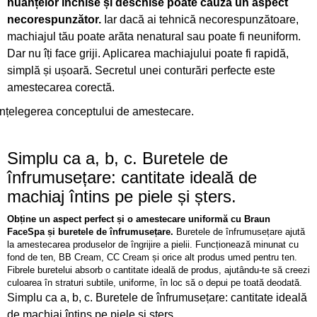
nuanțelor închise și deschise poate cauza un aspect
necorespunzător.
Iar dacă ai tehnică necorespunzătoare,
machiajul tău poate arăta nenatural sau poate fi neuniform.
Dar nu îți face griji. Aplicarea machiajului poate fi rapidă,
simplă și ușoară. Secretul unei conturări perfecte este
amestecarea corectă.
Înțelegerea conceptului de amestecare.
Simplu ca a, b, c.
Buretele de
înfrumusețare: cantitate ideală de
machiaj întins pe piele și șters.
Obține un aspect perfect și o amestecare uniformă cu Braun
FaceSpa și buretele de înfrumusețare.
Buretele de înfrumusețare ajută
la amestecarea produselor de îngrijire a pielii. Funcționează minunat cu
fond de ten, BB Cream, CC Cream și orice alt produs umed pentru ten.
Fibrele buretelui absorb o cantitate ideală de produs, ajutându-te să creezi
culoarea în straturi subtile, uniforme, în loc să o depui pe toată deodată.
Simplu ca a, b, c. Buretele de înfrumusețare: cantitate ideală
de machiaj întins pe piele și șters.