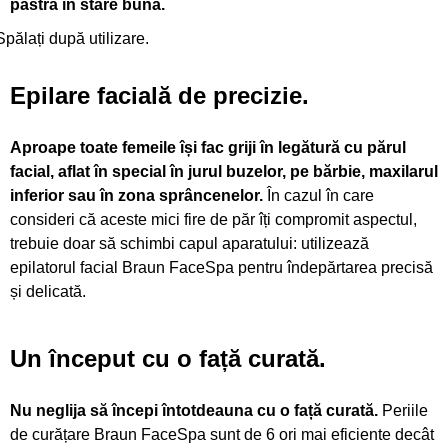
păstra în stare bună.
Spălați după utilizare.
Epilare facială de
precizie.
Aproape toate femeile își fac griji în legătură cu părul
facial, aflat în special în jurul buzelor, pe bărbie, maxilarul
inferior sau în zona sprâncenelor.
În cazul în care
consideri că aceste mici fire de păr îți compromit aspectul,
trebuie doar să schimbi capul aparatului: utilizează
epilatorul facial Braun FaceSpa pentru îndepărtarea precisă
și delicată.
Un început
cu o față curată.
Nu neglija să începi întotdeauna cu o față curată.
Periile
de curățare Braun FaceSpa sunt de 6 ori mai eficiente decât